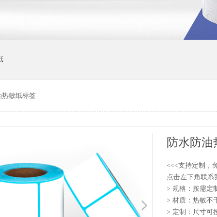
纸
油热敏纸标签
防水防油
<<<支持定制，
点击左下角联系
> 规格：按需定
> 材质：热敏不
> 定制：尺寸