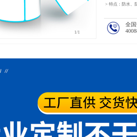
> 特点：防水
全国
4008
1
/1